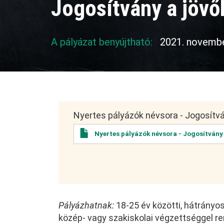
Jogosítvány a jövő
A pályázat benyújtható:
2021. novembe
Nyertes pályázók névsora - Jogosítv
Nyertes pályázók névsora - Jogosítvány
Pályázhatnak:
18-25 év közötti, hátrányo
közép- vagy szakiskolai végzettséggel re