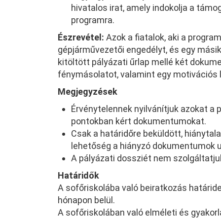
hivatalos irat, amely indokolja a tám
programra.
Észrevétel:
Azok a fiatalok, aki a progra
gépjárművezetői engedélyt, és egy másik 
kitöltött pályázati űrlap mellé két dokum
fénymásolatot, valamint egy motivációs l
Megjegyzések
Érvénytelennek nyilvánítjuk azokat a
pontokban kért dokumentumokat.
Csak a határidőre beküldött, hiánytala
lehetőség a hiányzó dokumentumok u
A pályázati dossziét nem szolgáltatju
Határidők
A sofőriskolába való beiratkozás határide
hónapon belül.
A sofőriskolában való elméleti és gyako