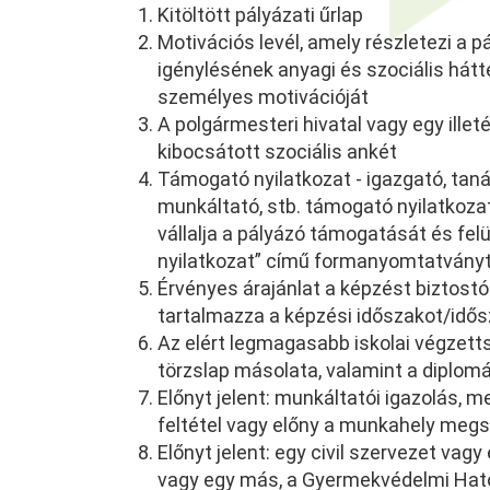
Kitöltött pályázati űrlap
Motivációs levél, amely részletezi a 
igénylésének anyagi és szociális hát
személyes motivációját
A polgármesteri hivatal vagy egy ille
kibocsátott szociális ankét
Támogató nyilatkozat - igazgató, tanár
munkáltató, stb. támogató nyilatkozat
vállalja a pályázó támogatását és fel
nyilatkozat” című formanyomtatványt
Érvényes árajánlat a képzést biztostó
tartalmazza a képzési időszakot/idő
Az elért legmagasabb iskolai végzetts
törzslap másolata, valamint a diplomár
Előnyt jelent: munkáltatói igazolás, m
feltétel vagy előny a munkahely meg
Előnyt jelent: egy civil szervezet vag
vagy egy más, a Gyermekvédelmi Ható