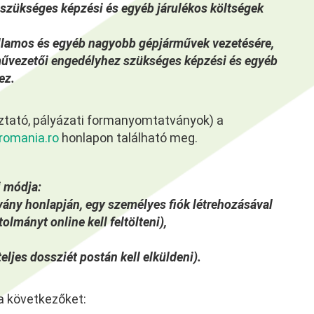
szükséges képzési és egyéb járulékos költségek
illamos és egyéb nagyobb gépjárművek vezetésére,
rművezetői engedélyhez szükséges képzési és egyéb
ez.
ztató, pályázati formanyomtatványok) a
omania.ro
honlapon található meg.
i módja:
tvány honlapján, egy személyes fiók létrehozásával
lmányt online kell feltölteni),
eljes dossziét postán kell elküldeni).
 a következőket: