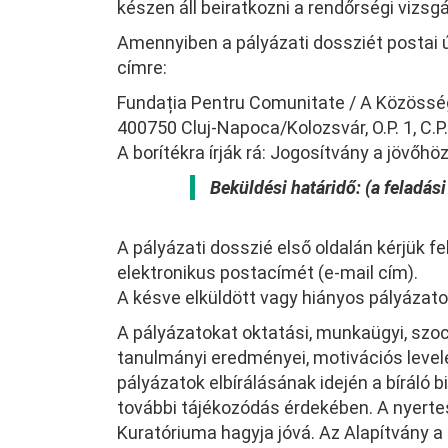
készen áll beiratkozni a rendőrségi vizsgá
Amennyiben a pályázati dossziét postai út
címre:
Fundația Pentru Comunitate / A Közössé
400750 Cluj-Napoca/Kolozsvár, O.P. 1, C.P.
A borítékra írják rá: Jogosítvány a jövőhöz
Beküldési határidő: (a feladás
A pályázati dosszié első oldalán kérjük f
elektronikus postacímét (e-mail cím).
A késve elküldött vagy hiányos pályázatok
A pályázatokat oktatási, munkaügyi, szoc
tanulmányi eredményei, motivációs levele 
pályázatok elbírálásának idején a bíráló 
további tájékozódás érdekében. A nyerte
Kuratóriuma hagyja jóvá. Az Alapítvány a