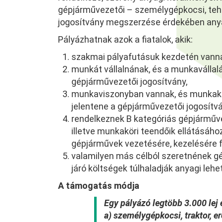
gépjárművezetői – személygépkocsi, tehe
jogosítvány megszerzése érdekében any
Pályázhatnak azok a fiatalok, akik:
szakmai pályafutásuk kezdetén vann
munkát vállalnának, és a munkavállalás
gépjárművezetői jogosítvány,
munkaviszonyban vannak, és munkakör
jelentene a gépjárművezetői jogosítvá
rendelkeznek B kategóriás gépjárműve
illetve munkaköri teendőik ellátásához
gépjárművek vezetésére, kezelésére f
valamilyen más célból szeretnének gé
járó költségek túlhaladják anyagi lehe
A támogatás módja
Egy pályázó legtöbb 3.000 lej
a) személygépkocsi, traktor, e