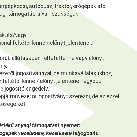
rgépkocsi, autóbusz, traktor, erőgépek stb. –
agi támogatásra van szükségük.
ak, és/vagy
nál feltétel lenne / előnyt jelentene a
ük ellátásában feltétel lenne vagy előnyt
ny,
zetői jogosítvánnyal, de munkavállalásukhoz,
 feltétel lenne / előnyt jelentene nagyobb
eljogosító engedély,
pjárművezetői jogosítványt szerezni, de az ezzel
tőségeiket.
 értékű anyagi támogatást nyerhet:
rőgépek vezetésére, kezelésére feljogosító