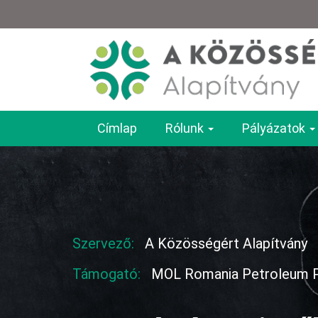
Ugrás
a
tartalomra
Címlap
Rólunk
Pályázatok
Main
navigation
Szervező:
A Közösségért Alapítvány
Támogató:
MOL Romania Petroleum 