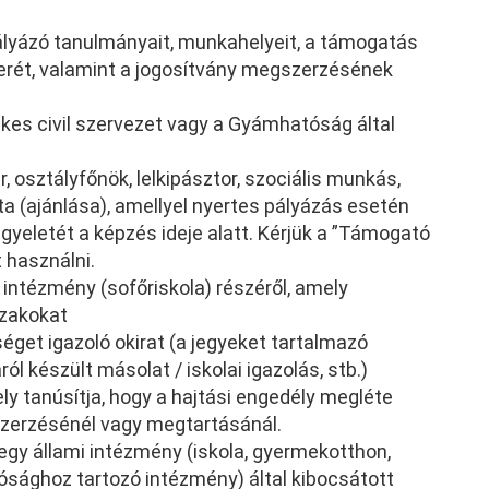
pályázó tanulmányait, munkahelyeit, a támogatás
terét, valamint a jogosítvány megszerzésének
tékes civil szervezet vagy a Gyámhatóság által
, osztályfőnök, lelkipásztor, szociális munkás,
a (ajánlása), amellyel nyertes pályázás esetén
ügyeletét a képzés ideje alatt. Kérjük a ”Támogató
 használni.
 intézmény (sofőriskola) részéről, amely
szakokat
éget igazoló okirat (a jegyeket tartalmazó
ól készült másolat / iskolai igazolás, stb.)
ely tanúsítja, hogy a hajtási engedély megléte
szerzésénél vagy megtartásánál.
y egy állami intézmény (iskola, gyermekotthon,
sághoz tartozó intézmény) által kibocsátott