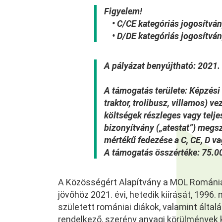
Figyelem!
• C/CE kategóriás jogosítván
• D/DE kategóriás jogosítván
A pályázat benyújtható:
2021. 
A támogatás területe:
Képzési 
traktor, trolibusz, villamos) v
költségek részleges vagy telje
bizonyítvány („atestat”) megsz
mértékű fedezése a C, CE, D v
A támogatás összértéke:
75.00
A Közösségért Alapítvány a MOL Románia
jövőhöz 2021. évi, hetedik kiírását, 1996
született romániai diákok, valamint által
rendelkező, szerény anyagi körülmények k