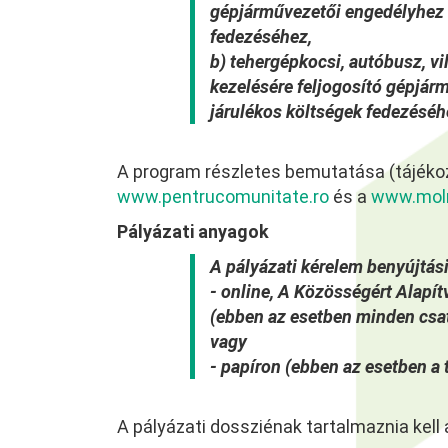
gépjárművezetői engedélyhez 
fedezéséhez,
b) tehergépkocsi, autóbusz, v
kezelésére feljogosító gépjá
járulékos költségek fedezéséh
A program részletes bemutatása (tájéko
www.pentrucomunitate.ro
és a
www.molr
Pályázati anyagok
A pályázati kérelem benyújtás
- online, A Közösségért Alapí
(ebben az esetben minden csato
vagy
- papíron (ebben az esetben a t
A pályázati dossziénak tartalmaznia kell