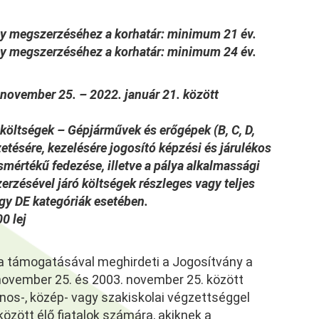
y megszerzéséhez a korhatár: minimum 21 év.
y megszerzéséhez a korhatár: minimum 24 év.
november 25. – 2022. január 21. között
költségek – Gépjárművek és erőgépek (B, C, D,
ezetésére, kezelésére jogosító képzési és járulékos
smértékű fedezése, illetve a pálya alkalmassági
erzésével járó költségek részleges vagy teljes
agy DE kategóriák esetében.
0 lej
 támogatásával meghirdeti a Jogosítvány a
. november 25. és 2003. november 25. között
ános-, közép- vagy szakiskolai végzettséggel
özött élő fiatalok számára, akiknek a