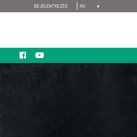
Select your language
BEJELENTKEZÉS
MENIU
CONT
UTILIZATOR
ANONYMUS
Social