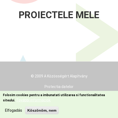
PROIECTELE MELE
© 2009 A Közösségért Alapítvány
Footer
menu
Protectia datelor
Folosim cookies pentru a imbunatati utilizarea si functionalitatea
Termeni și condiții
További információk
siteului.
Elfogadás
Köszönöm, nem