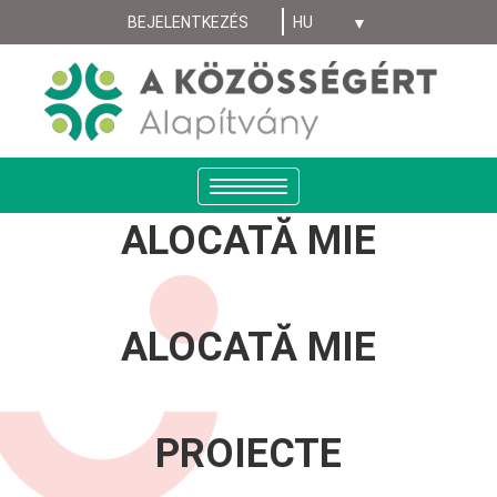
Select your language
Ugrás
BEJELENTKEZÉS
MENIU
a
tartalomra
CONT
UTILIZATOR
ANONYMUS
Navigáció
átkapcsolása
ALOCATĂ MIE
ALOCATĂ MIE
PROIECTE