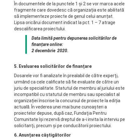
În documentele de la punctele 1 și 2 se vor marca acele
fragmente care dovedesc că organizația este abilitată
să implementeze proiecte de genul celui anunțat.
Lipsa oricărui document indicat la pct. 1 – 7 atrage
descalificarea proiectului.
Data limită pentru depunerea solicitărilor de
finanțare online:
2 decembrie 2020.
5. Evaluarea solicitărilor de finanțare
Dosarele vor fi analizate în prealabil de către experţi,
urmând ca cele calificate să fie evaluate de către un
juriu de specialitate. Statutul de membru al juriului este
incompatibil cu statutul de membru sau specialist al
organizației înscrise la concursul de proiecte la ediția
actuală. În vederea unei mai bune cunoaşteri a
proiectelor depuse, după caz, Fundaţia Pentru
Comunitate îşi rezervă dreptul de a-i invita la interviu pe
solicitanţi, precum şi pe conducătorii proiectului.
6. Anunțarea câștigătorilor