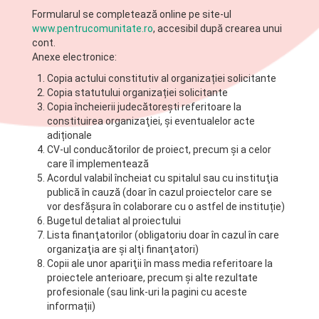
Formularul se completează online pe site-ul
www.pentrucomunitate.ro
, accesibil după crearea unui
cont.
Anexe electronice:
Copia actului constitutiv al organizației solicitante
Copia statutului organizației solicitante
Copia încheierii judecătoreşti referitoare la
constituirea organizaţiei, și eventualelor acte
adiționale
CV-ul conducătorilor de proiect, precum şi a celor
care îl implementează
Acordul valabil încheiat cu spitalul sau cu instituţia
publică în cauză (doar în cazul proiectelor care se
vor desfășura în colaborare cu o astfel de instituție)
Bugetul detaliat al proiectului
Lista finanţatorilor (obligatoriu doar în cazul în care
organizaţia are şi alţi finanţatori)
Copii ale unor apariţii în mass media referitoare la
proiectele anterioare, precum și alte rezultate
profesionale (sau link-uri la pagini cu aceste
informații)