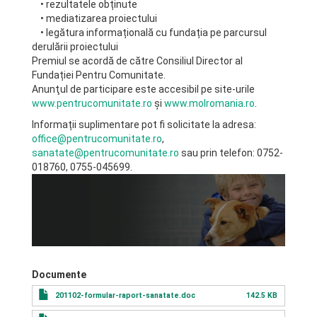
• rezultatele obținute
• mediatizarea proiectului
• legătura informațională cu fundația pe parcursul
derulării proiectului
Premiul se acordă de către Consiliul Director al
Fundației Pentru Comunitate.
Anunţul de participare este accesibil pe site-urile
www.pentrucomunitate.ro
şi
www.molromania.ro
.
Informații suplimentare pot fi solicitate la adresa:
office@pentrucomunitate.ro
,
sanatate@pentrucomunitate.ro
sau prin telefon: 0752-
018760, 0755-045699.
Documente
201102-formular-raport-sanatate.doc
142.5 KB