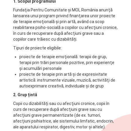
1. Scopul programului
Fundaţia Pentru Comunitate şi MOL România anunţă
lansarea unui program privind finanţarea unor proiecte
de terapie emoţională şi prin artă, având ca scop
reabilitarea psiho-socială a copiilor cu afecţiuni cronice,
în curs de recuperare după afecţiuni grave sau a
copiilor care trăiesc cu dizabilități.
Tipuri de proiecte eligibile:
proiecte de terapie emoţională: terapii de grup,
terapii prin trăiri personale pozitive, prin experienţe
şi acumulări personale
proiecte de terapie prin artă și de expresivitate
artistică: instrumente vizuale, muzică, activităţi de
autoexprimare creativă, individuale şi de grup
2. Grup țintă
Copii cu dizabilități sau cu afecţiuni cronice, copii în
curs de recuperare după afecţiuni grave sau cu
afecţiuni grave permanentizate (de ex. tumori,
afecţiuni psihiatrice, ale sistemului limfatic, endocrin,
ale aparatului respirator, digestiv, motor şi altele).