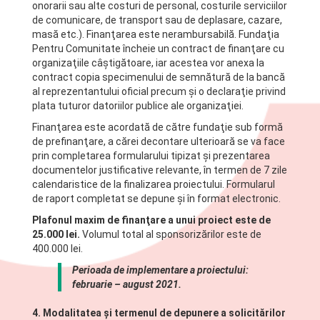
onorarii sau alte costuri de personal, costurile serviciilor
de comunicare, de transport sau de deplasare, cazare,
masă etc.). Finanţarea este nerambursabilă. Fundaţia
Pentru Comunitate încheie un contract de finanţare cu
organizaţiile câştigătoare, iar acestea vor anexa la
contract copia specimenului de semnătură de la bancă
al reprezentantului oficial precum şi o declaraţie privind
plata tuturor datoriilor publice ale organizaţiei.
Finanţarea este acordată de către fundaţie sub formă
de prefinanţare, a cărei decontare ulterioară se va face
prin completarea formularului tipizat şi prezentarea
documentelor justificative relevante, în termen de 7 zile
calendaristice de la finalizarea proiectului. Formularul
de raport completat se depune și în format electronic.
Plafonul maxim de finanţare a unui proiect este de
25.000 lei.
Volumul total al sponsorizărilor este de
400.000 lei.
Perioada de implementare a proiectului:
februarie – august 2021.
4. Modalitatea şi termenul de depunere a solicitărilor