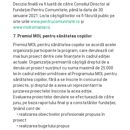
Decizia finală va fi luată de către Consiliul Director al
Fundaţiei Pentru Comunitate, până la data de 30
ianuarie 2021. Lista câştigătorilor va fi făcută public pe
site-urile
www.pentrucomunitate.ro
și
www.molromania.ro
.
7. Premiul MOL pentru sănătatea copiilor
Premiul MOL pentru sănătatea copiilor se acordă acelei
organizații participante la program, care derulează cel
mai bun proiect dintre cele finanțate în cadrul ediției
actuale. Organizația premiantă câștigă dreptul de a
derula un proiect susținut cu suma maximă de 25.000
lei în cadrul ediției următoare al Programului MOL pentru
sănătatea copiilor, fără a se înscrie în concursul de
proiecte, și dreptul de a avea un reprezentant la
jurizarea proiectelor înscrise la acea ediție.
Evaluarea proiectelor derulate se efectuează de către
juriu, pe baza raportului final și a constatărilor fundației,
ținând cont de:
• realizarea obiectivelor profesionale propuse în
proiect
• realizarea bugetului propus