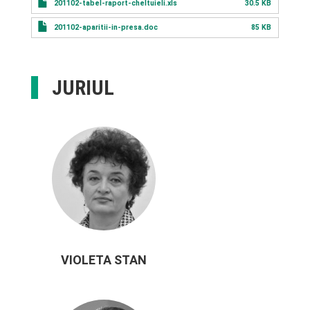
201102-tabel-raport-cheltuieli.xls
30.5 KB
201102-aparitii-in-presa.doc
85 KB
JURIUL
VIOLETA STAN