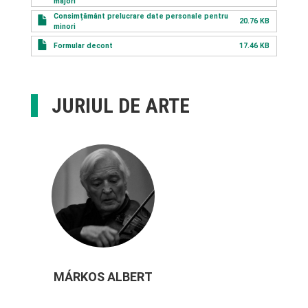
majori
Consimțământ prelucrare date personale pentru
20.76 KB
minori
Formular decont
17.46 KB
JURIUL DE ARTE
MÁRKOS ALBERT