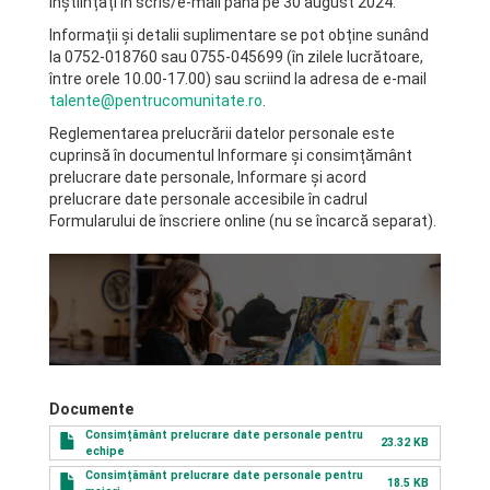
înștiințați în scris/e-mail până pe 30 august 2024.
Informații și detalii suplimentare se pot obține sunând
la 0752-018760 sau 0755-045699 (în zilele lucrătoare,
între orele 10.00-17.00) sau scriind la adresa de e-mail
talente@pentrucomunitate.ro
.
Reglementarea prelucrării datelor personale este
cuprinsă în documentul Informare și consimțământ
prelucrare date personale, Informare și acord
prelucrare date personale accesibile în cadrul
Formularului de înscriere online (nu se încarcă separat).
Documente
Consimțământ prelucrare date personale pentru
23.32 KB
echipe
Consimțământ prelucrare date personale pentru
18.5 KB