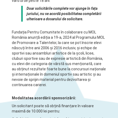
vârstă de peste 18 ani.
Doar solicitările complete vor ajunge în fața
juriului, nu se acordă posibilitatea completării
ulterioare a dosarului de solicitare.
Fundația Pentru Comunitate în colaborare cu MOL
România anunță ediția a 19-a, 2024 al Programului MOL
de Promovare a Talentelor, la care se pot înscrie elevi
născuți între anii 2006 și 2016 inclusiv, și echipe de
sportivi sau ansambluri artistice de la școli, licee,
cluburi sportive sau de expresie artistică din România,
cu elevi din categoria de vârstă sus menționată, care
au obținut rezultate foarte bune la concursuri naționale
și internaționale în domeniul sportiv sau artistic și au
nevoie de sprijin material pentru dezvoltarea și
continuarea carierei.
Modalitatea acordării sponsorizării:
Un solicitant poate să obțină finanțare în valoare
maximă de 10.000 lei pentru: