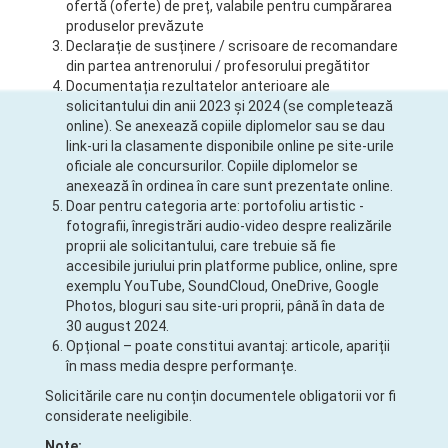
ofertă (oferte) de preț, valabile pentru cumpărarea
produselor prevăzute
Declarație de susținere / scrisoare de recomandare
din partea antrenorului / profesorului pregătitor
Documentația rezultatelor anterioare ale
solicitantului din anii 2023 și 2024 (se completează
online). Se anexează copiile diplomelor sau se dau
link-uri la clasamente disponibile online pe site-urile
oficiale ale concursurilor. Copiile diplomelor se
anexează în ordinea în care sunt prezentate online.
Doar pentru categoria arte: portofoliu artistic -
fotografii, înregistrări audio-video despre realizările
proprii ale solicitantului, care trebuie să fie
accesibile juriului prin platforme publice, online, spre
exemplu YouTube, SoundCloud, OneDrive, Google
Photos, bloguri sau site-uri proprii, până în data de
30 august 2024.
Opțional – poate constitui avantaj: articole, apariții
în mass media despre performanțe.
Solicitările care nu conțin documentele obligatorii vor fi
considerate neeligibile.
Note: