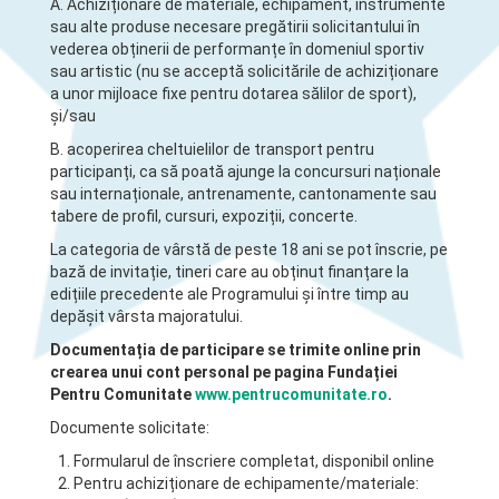
A. Achiziționare de materiale, echipament, instrumente
sau alte produse necesare pregătirii solicitantului în
vederea obținerii de performanțe în domeniul sportiv
sau artistic (nu se acceptă solicitările de achiziționare
a unor mijloace fixe pentru dotarea sălilor de sport),
și/sau
B. acoperirea cheltuielilor de transport pentru
participanți, ca să poată ajunge la concursuri naționale
sau internaționale, antrenamente, cantonamente sau
tabere de profil, cursuri, expoziții, concerte.
La categoria de vârstă de peste 18 ani se pot înscrie, pe
bază de invitație, tineri care au obținut finanțare la
edițiile precedente ale Programului și între timp au
depășit vârsta majoratului.
Documentația de participare se trimite online prin
crearea unui cont personal pe pagina Fundației
Pentru Comunitate
www.pentrucomunitate.ro
.
Documente solicitate:
Formularul de înscriere completat, disponibil online
Pentru achiziționare de echipamente/materiale: