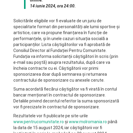
14 iunie 2024, ora 24:00.
Solicitările eligibile vor fi evaluate de un juriu de
specialitate format din personalități ale lumii sportive și
artistice, care va propune finanțarea în funcție de
performanțele, și în unele cazuri situația socială a
participanților. Lista câștigătorilor va fi aprobată de
Consiliul Director al Fundației Pentru Comunitate.
Fundația va informa solicitanții câștigători în scris (prin
e-mail sau poștă) asupra rezultatului, după care va
încheia contracte cu ei. Câștigătorii vor primi
sponsorizarea doar după semnarea și returnarea
contractului de sponsorizare cu anexele cerute.
Suma acordată fiecărui câștigător va fi virată în contul
bancar menționat în contractul de sponsorizare.
Detaliile privind decontul referitor la suma sponsorizată
vor fi precizate în contractul de sponsorizare.
Rezultatele vor fi publicate pe site-urile
www.pentrucomunitate.ro
și
www.molromania.ro
până
la data de 15 august 2024, iar câștigătorii vor fi