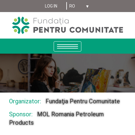
Select your language
Sari
LOG IN
MENIU
la
conținutul
CONT
principal
UTILIZATOR
ANONYMUS
Toggle
navigation
Organizator:
Fundaţia Pentru Comunitate
Sponsor:
MOL Romania Petroleum
Products