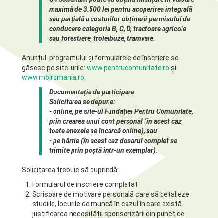
maximă de 3.500 lei pentru acoperirea integrală
sau parțială a costurilor obținerii permisului de
conducere categoria B, C, D, tractoare agricole
sau forestiere, troleibuze, tramvaie.
Anunțul programului și formularele de înscriere se
găsesc pe site-urile:
www.pentrucomunitate.ro
și
www.molromania.ro
.
Documentația de participare
Solicitarea se depune:
- online, pe site-ul Fundației Pentru Comunitate,
prin crearea unui cont personal (în acest caz
toate anexele se încarcă online), sau
- pe hârtie (în acest caz dosarul complet se
trimite prin poștă într-un exemplar).
Solicitarea trebuie să cuprindă:
Formularul de înscriere completat
Scrisoare de motivare personală care să detalieze
studiile, locurile de muncă în cazul în care există,
justificarea necesității sponsorizării din punct de