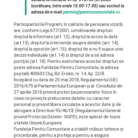
lucrătoare, între orele 10.00-17.00) sau scriind la
adresa de e-mail
permis@pentrucomunitate.ro
.
Participantul la Program, în calitate de persoana vizată,
are, conform Legii 677/2001, următoarele drepturi:
dreptul la informare (art. 12), dreptul la acces la date
(art.13), dreptul la intervenție asupra datelor (art. 14),
dreptul la opoziţie (art. 15), dreptul de a nu fi supus unei
decizii individuale (art. 14) si dreptul de a se adresa
justiţiei (art. 18). Pentru exercitarea acestor drepturi se
poate adresa Fundației Pentru Comunitate, la adresa
poștală 400603 Cluj, Bd. Eroilor, nr. 14, Ap. 22/B.
Începând cu data de 25 mai 2018, Regulamentul (UE)
2016/679 al Parlamentului European şi al Consiliului din
27 aprilie 2016 privind protecţia persoanelor fizice în
ceea ce priveşte prelucrarea datelor cu caracter
personal şi privind libera circulaţie a acestor date şi de
abrogare a Directivei 95/46/CE (Regulamentul General
privind Protecția Datelor- RGPD), este aplicat de toate
statele Uniunii Europene.
Fundația Pentru Comunitate a stabilit măsuri tehnice și
procedurale, pentru a proteja și pentru a asigura