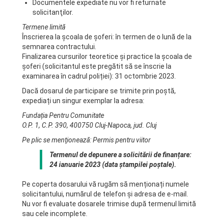
Documentele expediate nu vor fi returnate
solicitanţilor.
Termene limită
Înscrierea la școala de șoferi: în termen de o lună de la
semnarea contractului.
Finalizarea cursurilor teoretice și practice la școala de
șoferi (solicitantul este pregătit să se înscrie la
examinarea în cadrul poliției): 31 octombrie 2023.
Dacă dosarul de participare se trimite prin poştă,
expediați un singur exemplar la adresa:
Fundația Pentru Comunitate
O.P. 1, C.P. 390, 400750 Cluj-Napoca, jud. Cluj
Pe plic se menţionează: Permis pentru viitor
Termenul de depunere a solicitării de finanțare:
24 ianuarie 2023 (data ștampilei poștale).
Pe coperta dosarului vă rugăm să menționați numele
solicitantului, numărul de telefon și adresa de e-mail.
Nu vor fi evaluate dosarele trimise după termenul limită
sau cele incomplete.