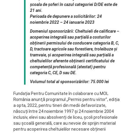
școala de șoferi în cazul categoriei D/DE este de
21 ani.
Perioada de depunere a solicitărilor:
24
noiembrie 2022 – 24 ianuarie 2023
Domeniul sponsorizării:
Cheltuieli de calificare
–
acoperirea integrală sau parțială a costurilor
obținerii permisului de conducere categoria B, C,
D, tractoare agricole sau forestiere, troleibuze și
tramvaie, și acoperirea integrală sau parțială a
cheltuielilor aferente obținerii certificatului de
competență profesională (atestat) pentru
categoria C, CE, D sau DE.
Volumul total al sponsorizărilor:
75.000 lei
Fundația Pentru Comunitate în colaborare cu MOL
România anunţă programul „Permis pentru viitor”, ediția
a opta, 2022, pentru tineri din medii defavorizate,
născuți între 24 noiembrie 1997 și 24 noiembrie 2004
inclusiv, elevi sau absolvenți de liceu, școli profesionale
sau școală generală, care au nevoie de sprijin material
pentru acoperirea cheltuielilor necesare obținerii