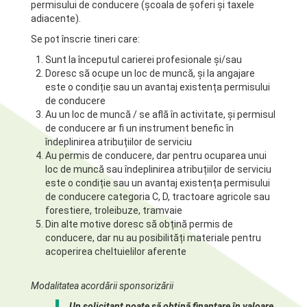
permisului de conducere (școala de șoferi și taxele
adiacente).
Se pot înscrie tineri care:
Sunt la începutul carierei profesionale și/sau
Doresc să ocupe un loc de muncă, și la angajare
este o condiție sau un avantaj existența permisului
de conducere
Au un loc de muncă / se află în activitate, și permisul
de conducere ar fi un instrument benefic în
îndeplinirea atribuțiilor de serviciu
Au permis de conducere, dar pentru ocuparea unui
loc de muncă sau îndeplinirea atribuțiilor de serviciu
este o condiție sau un avantaj existența permisului
de conducere categoria C, D, tractoare agricole sau
forestiere, troleibuze, tramvaie
Din alte motive doresc să obțină permis de
conducere, dar nu au posibilități materiale pentru
acoperirea cheltuielilor aferente
Modalitatea acordării sponsorizării
Un solicitant poate să obțină finanțare în valoare