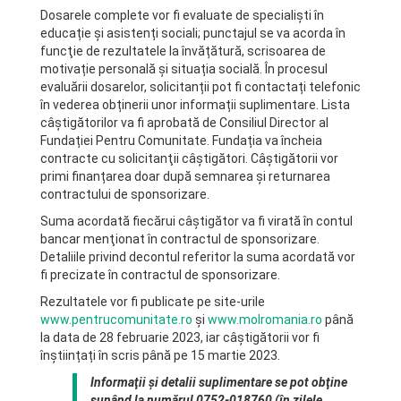
Dosarele complete vor fi evaluate de specialiști în
educație și asistenți sociali; punctajul se va acorda în
funcţie de rezultatele la învățătură, scrisoarea de
motivație personală și situația socială. În procesul
evaluării dosarelor, solicitanții pot fi contactați telefonic
în vederea obținerii unor informații suplimentare. Lista
câștigătorilor va fi aprobată de Consiliul Director al
Fundației Pentru Comunitate. Fundația va încheia
contracte cu solicitanţii câştigători. Câştigătorii vor
primi finanțarea doar după semnarea şi returnarea
contractului de sponsorizare.
Suma acordată fiecărui câştigător va fi virată în contul
bancar menţionat în contractul de sponsorizare.
Detaliile privind decontul referitor la suma acordată vor
fi precizate în contractul de sponsorizare.
Rezultatele vor fi publicate pe site-urile
www.pentrucomunitate.ro
și
www.molromania.ro
până
la data de 28 februarie 2023, iar câştigătorii vor fi
înștiințați în scris până pe 15 martie 2023.
Informaţii şi detalii suplimentare se pot obţine
sunând la numărul 0752-018760 (în zilele