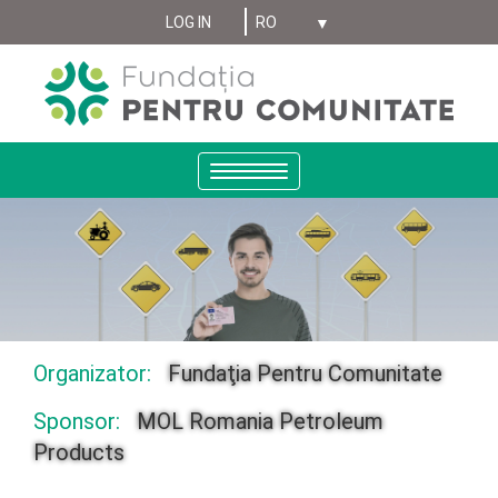
Select your language
Sari
LOG IN
MENIU
la
conținutul
CONT
principal
UTILIZATOR
ANONYMUS
Toggle
navigation
Organizator:
Fundaţia Pentru Comunitate
Sponsor:
MOL Romania Petroleum
Products