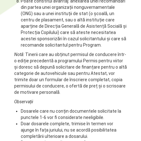
Poate constitui avantaj: anexarea unei recomandări
din partea unei organizații nonguvernamentale
(ONG) sau a unei instituții de stat (o școală, un
centru de plasament, sau o altă instituție care
aparține de Direcția Generală de Asistență Socială și
Protecția Copilului) care să ateste necesitatea
acestei sponsorizări în cazul solicitantului și care să
recomande solicitantul pentru Program.
Notă:
Tinerii care au obținut permisul de conducere într-
o ediție precedentă a programului Permis pentru viitor
și doresc să depună solicitare de finanțare pentru o altă
categorie de autovehicule sau pentru Atestat, vor
trimite doar un formular de înscriere completat, copia
permisului de conducere, o ofertă de preț și o scrisoare
de motivare personală.
Observații
Dosarele care nu conțin documentele solicitate la
punctele 1-6 vor fi considerate neeligibile.
Doar dosarele complete, trimise în termen vor
ajunge în fața juriului, nu se acordă posibilitatea
completării ulterioare a dosarului.