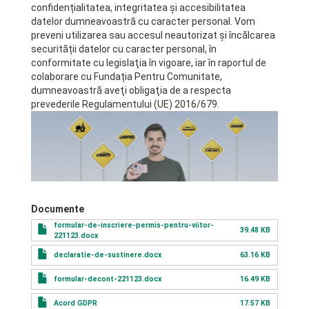
confidențialitatea, integritatea și accesibilitatea
datelor dumneavoastră cu caracter personal. Vom
preveni utilizarea sau accesul neautorizat şi încălcarea
securității datelor cu caracter personal, în
conformitate cu legislaţia în vigoare, iar în raportul de
colaborare cu Fundația Pentru Comunitate,
dumneavoastră aveţi obligaţia de a respecta
prevederile Regulamentului (UE) 2016/679.
Documente
formular-de-inscriere-permis-pentru-viitor-
39.48 KB
221123.docx
declaratie-de-sustinere.docx
63.16 KB
formular-decont-221123.docx
16.49 KB
Acord GDPR
17.57 KB