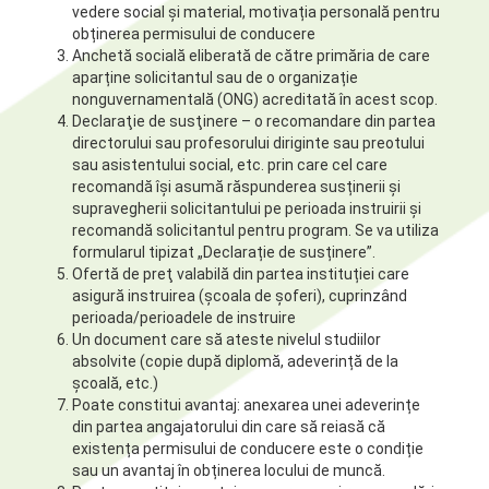
vedere social și material, motivația personală pentru
obținerea permisului de conducere
Anchetă socială eliberată de către primăria de care
aparține solicitantul sau de o organizație
nonguvernamentală (ONG) acreditată în acest scop.
Declaraţie de susţinere – o recomandare din partea
directorului sau profesorului diriginte sau preotului
sau asistentului social, etc. prin care cel care
recomandă își asumă răspunderea susținerii și
supravegherii solicitantului pe perioada instruirii și
recomandă solicitantul pentru program. Se va utiliza
formularul tipizat „Declarație de susținere”.
Ofertă de preţ valabilă din partea instituției care
asigură instruirea (școala de șoferi), cuprinzând
perioada/perioadele de instruire
Un document care să ateste nivelul studiilor
absolvite (copie după diplomă, adeverință de la
școală, etc.)
Poate constitui avantaj: anexarea unei adeverințe
din partea angajatorului din care să reiasă că
existența permisului de conducere este o condiție
sau un avantaj în obținerea locului de muncă.