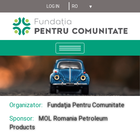
Select your language
Sari
LOG IN
MENIU
la
conținutul
CONT
principal
UTILIZATOR
ANONYMUS
Toggle
navigation
Organizator:
Fundaţia Pentru Comunitate
Sponsor:
MOL Romania Petroleum
Products