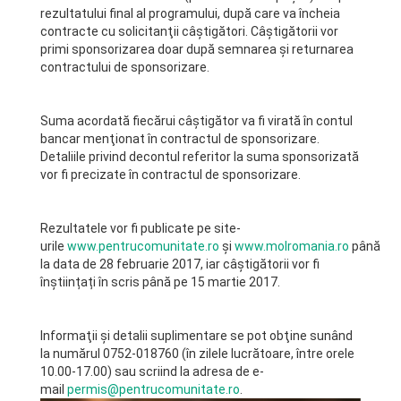
rezultatului final al programului, după care va încheia
contracte cu solicitanţii câştigători. Câştigătorii vor
primi sponsorizarea doar după semnarea şi returnarea
contractului de sponsorizare.
Suma acordată fiecărui câştigător va fi virată în contul
bancar menţionat în contractul de sponsorizare.
Detaliile privind decontul referitor la suma sponsorizată
vor fi precizate în contractul de sponsorizare.
Rezultatele vor fi publicate pe site-
urile
www.pentrucomunitate.ro
și
www.molromania.ro
până
la data de 28 februarie 2017, iar câştigătorii vor fi
înștiințați în scris până pe 15 martie 2017.
Informaţii şi detalii suplimentare se pot obţine sunând
la numărul 0752-018760 (în zilele lucrătoare, între orele
10.00-17.00) sau scriind la adresa de e-
mail
permis@pentrucomunitate.ro
.