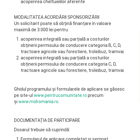
acoperirea cheltuielilor aferente
MODALITATEA ACORDĂRII SPONSORIZĂRII
Un solicitant poate să obțină finanțare în valoare
maximă de 3.000 lei pentru:
acoperirea integrală sau parțială a costurilor
obținerii permisului de conducere categoria B, C, D,
tractoare agricole sau forestiere, troleibuz, tramvai.
acoperirea integrală sau parțială a costurilor
obținerii permisului de conducere categoria C, D,
tractoare agricole sau forestiere, troleibuz, tramvai.
Ghidul programului şi formularele de aplicare se găsesc
pe site-ul
www.pentrucomunitate.ro
precum
și
www.molromania.ro
.
DOCUMENTAȚIA DE PARTICIPARE
Dosarul trebuie să cuprindă:
Formularul de aplicare completat și semnat