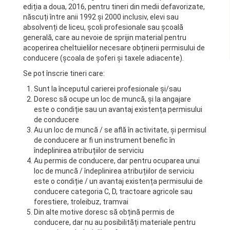
ediția a doua, 2016, pentru tineri din medii defavorizate,
născuți între anii 1992 și 2000 inclusiv, elevi sau
absolvenți de liceu, școli profesionale sau școală
generală, care au nevoie de sprijin material pentru
acoperirea cheltuielilor necesare obținerii permisului de
conducere (școala de șoferi și taxele adiacente).
Se pot înscrie tineri care:
Sunt la începutul carierei profesionale și/sau
Doresc să ocupe un loc de muncă, și la angajare
este o condiție sau un avantaj existența permisului
de conducere
Au un loc de muncă / se află în activitate, și permisul
de conducere ar fi un instrument benefic în
îndeplinirea atribuțiilor de serviciu
Au permis de conducere, dar pentru ocuparea unui
loc de muncă / îndeplinirea atribuțiilor de serviciu
este o condiție / un avantaj existența permisului de
conducere categoria C, D, tractoare agricole sau
forestiere, troleibuz, tramvai
Din alte motive doresc să obțină permis de
conducere, dar nu au posibilități materiale pentru