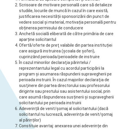
Scrisoare de motivare personală care să detalieze
studiile, locurile de muncă în cazul în care există,
justificarea necesității sponsorizării din punct de
vedere social și material, motivația personală pentru
obținerea permisului de conducere
Anchetă socială eliberată de către primăria de care
aparține solicitantul
Ofertă/oferte de preţ valabile din partea instituției
care asigură instruirea (școala de șoferi),
cuprinzând perioada/perioadele de instruire
În cazul minorilor declaraţia părintelui /
reprezentantului legal cu acordul participării la
program și asumarea răspunderii supravegherii pe
perioada instruirii. În cazul majorilor declaraţia de
susţinere din partea directorului sau profesorului
diriginte sau preotului sau asistentului social, prin
care asumă răspunderea susținerii și supravegherii
solicitantului pe perioada instruirii
Adeverință de venit/șomaj al solicitantului (dacă
solicitantul nu lucrează, adeverința de venit/șomaj
al părinților)
Constituie avantaj: anexarea unei adeverințe din