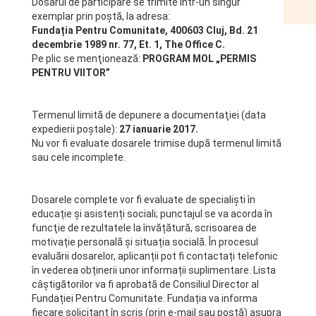
Dosarul de participare se trimite într-un singur
exemplar prin poştă, la adresa:
Fundația Pentru Comunitate, 400603 Cluj, Bd. 21
decembrie 1989 nr. 77, Et. 1, The Office C.
Pe plic se menţionează:
PROGRAM MOL „PERMIS
PENTRU VIITOR”
Termenul limită de depunere a documentaţiei (data
expedierii poștale):
27 ianuarie 2017.
Nu vor fi evaluate dosarele trimise după termenul limită
sau cele incomplete.
Dosarele complete vor fi evaluate de specialiști în
educație și asistenți sociali; punctajul se va acorda în
funcţie de rezultatele la învățătură, scrisoarea de
motivație personală și situația socială. În procesul
evaluării dosarelor, aplicanții pot fi contactați telefonic
în vederea obținerii unor informații suplimentare. Lista
câștigătorilor va fi aprobată de Consiliul Director al
Fundației Pentru Comunitate. Fundația va informa
fiecare solicitant în scris (prin e-mail sau poştă) asupra