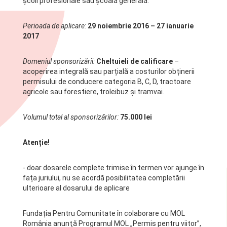
școli profesionale sau școală generală.
Perioada de aplicare:
29 noiembrie 2016 – 27 ianuarie
2017
Domeniul sponsorizării:
Cheltuieli de calificare
–
acoperirea integrală sau parțială a costurilor obținerii
permisului de conducere categoria B, C, D, tractoare
agricole sau forestiere, troleibuz și tramvai.
Volumul total al sponsorizărilor:
75.000 lei
Atenție!
- doar dosarele complete trimise în termen vor ajunge în
fața juriului, nu se acordă posibilitatea completării
ulterioare al dosarului de aplicare
Fundația Pentru Comunitate în colaborare cu MOL
România anunţă Programul MOL „Permis pentru viitor”,