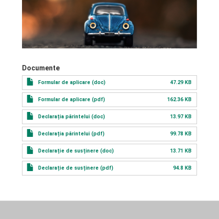
Documente
Formular de aplicare (doc)
47.29 KB
Formular de aplicare (pdf)
162.36 KB
Declarația părintelui (doc)
13.97 KB
Declarația părintelui (pdf)
99.78 KB
Declarație de susținere (doc)
13.71 KB
Declarație de susținere (pdf)
94.8 KB