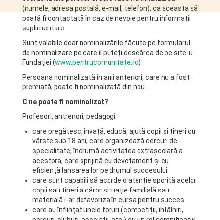
(numele, adresa postală, e-mail, telefon), ca aceasta să
poată fi contactată în caz de nevoie pentru informații
suplimentare.
Sunt valabile doar nominalizările făcute pe formularul
de nominalizare pe care îl puteți descărca de pe site-ul
Fundației (
www.pentrucomunitate.ro
)
Persoana nominalizată în anii anteriori, care nu a fost
premiată, poate fi nominalizată din nou.
Cine poate fi nominalizat?
Profesori, antrenori, pedagogi
care pregătesc, învață, educă, ajută copii și tineri cu
vârste sub 18 ani, care organizează cercuri de
specialitate, îndrumă activitatea extrașcolară a
acestora, care sprijină cu devotament și cu
eficiență lansarea lor pe drumul succesului.
care sunt capabili să acorde o atenție sporită acelor
copii sau tineri a căror situație familială sau
materială i-ar defavoriza în cursa pentru succes
care au înființat unele foruri (competiții, întâlniri,
cercuri, cluburi, asociații, etc.) cu un rol semnificativ