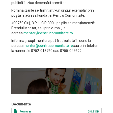
publică în ziua decernării premiilor.
Nominalizările se trimit într-un singur exemplar prin
poștă la adresa Fundației Pentru Comunitate:
400750 Cluj, O.P. 1, C.P. 390 - pe plic se menționează:
Premiul Mentor, sau prin e-mail, la
adresa
mentor@pentrucomunitate.ro
.
Informații suplimentare pot fi solicitate în scris la
adresa
mentor@pentrucomunitate.ro
sau prin telefon
la numerele 0752-018760 sau 0755-045699.
Documente
Formular
281.5 KB