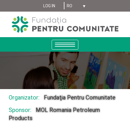
Select your language
Sari
LOG IN
MENIU
la
conținutul
CONT
principal
UTILIZATOR
ANONYMUS
Toggle
navigation
Organizator:
Fundaţia Pentru Comunitate
Sponsor:
MOL Romania Petroleum
Products