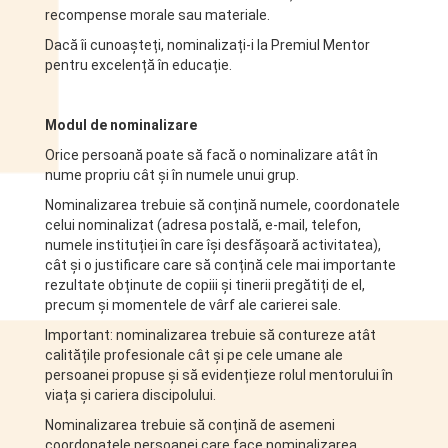
recompense morale sau materiale.
Dacă îi cunoașteți, nominalizați-i la Premiul Mentor
pentru excelență în educație.
Modul de nominalizare
Orice persoană poate să facă o nominalizare atât în
nume propriu cât și în numele unui grup.
Nominalizarea trebuie să conțină numele, coordonatele
celui nominalizat (adresa postală, e-mail, telefon,
numele instituției în care își desfășoară activitatea),
cât și o justificare care să conțină cele mai importante
rezultate obținute de copiii și tinerii pregătiți de el,
precum și momentele de vârf ale carierei sale.
Important: nominalizarea trebuie să contureze atât
calitățile profesionale cât și pe cele umane ale
persoanei propuse și să evidențieze rolul mentorului în
viața și cariera discipolului.
Nominalizarea trebuie să conțină de asemeni
coordonatele persoanei care face nominalizarea